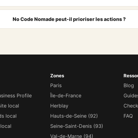
No Code Nomade peut-il prioriser les actions ?
Zones
Resso
Paris
Blog
siness Profile
Île-de-France
Guide
ite local
Herblay
Checkl
s local
Hauts-de-Seine (92)
FAQ
local
Seine-Saint-Denis (93)
Val-de-Marne (94)