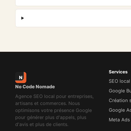
Services
N
SEO local
No Code Nomade
Google Bu
Agence SEO local pour entreprises,
Création s
artisans et commerces. Nous
Google Ad
optimisons votre présence Google
pour générer plus d'appels, plus
Meta Ads 
d'avis et plus de clients.