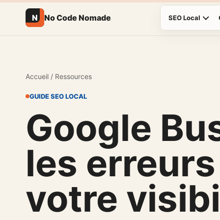
N
No Code Nomade
SEO Local
Accueil
/
Ressources
GUIDE SEO LOCAL
Google Busi
les erreurs
votre visibi