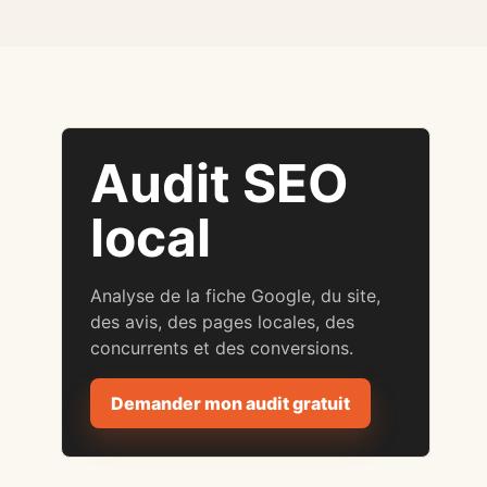
Audit SEO
local
Analyse de la fiche Google, du site,
des avis, des pages locales, des
concurrents et des conversions.
Demander mon audit gratuit