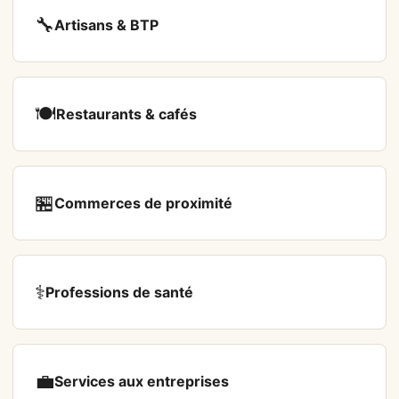
🔧
Artisans & BTP
🍽️
Restaurants & cafés
🏪
Commerces de proximité
⚕️
Professions de santé
💼
Services aux entreprises