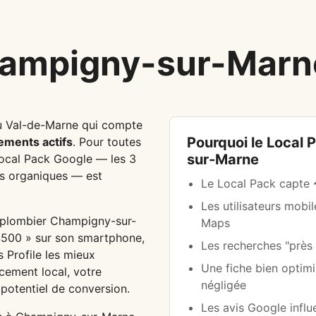
ampigny-sur-Marne
 Val-de-Marne qui compte
Pourquoi le Local 
sements actifs
. Pour toutes
sur-Marne
 Local Pack Google — les 3
ats organiques — est
Le Local Pack capte
Les utilisateurs mobi
 plombier Champigny-sur-
Maps
94500 » sur son smartphone,
Les recherches "prè
s Profile les mieux
Une fiche bien optim
ncement local, votre
négligée
 potentiel de conversion.
Les avis Google infl