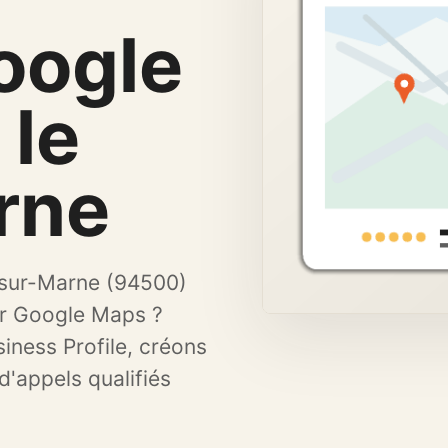
Renforcer proximité,
avis et confiance.
Google
 le
rne
-sur-Marne (94500)
ur Google Maps ?
iness Profile, créons
 d'appels qualifiés