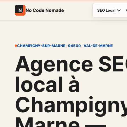
N
No Code Nomade
SEO Local
CHAMPIGNY-SUR-MARNE · 94500 · VAL-DE-MARNE
Agence S
local à
Champigny
Marne —