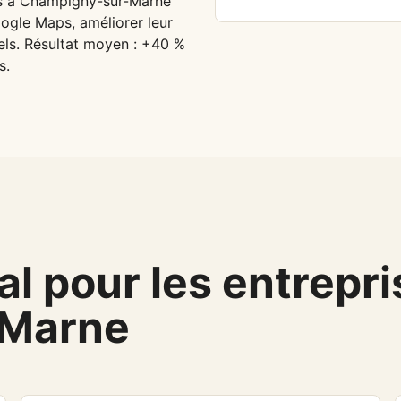
es à Champigny-sur-Marne
oogle Maps, améliorer leur
éels. Résultat moyen : +40 %
s.
l pour les entrepri
-Marne