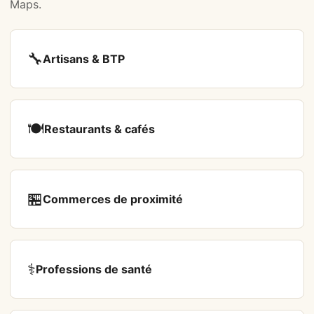
Maps.
🔧
Artisans & BTP
🍽️
Restaurants & cafés
🏪
Commerces de proximité
⚕️
Professions de santé