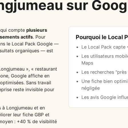
ngjumeau sur Goog
 qui compte
plusieurs
Pourquoi le Local 
ssements actifs
. Pour
dans le Local Pack Google —
Le Local Pack capte
ésultats organiques — est
Les utilisateurs mobi
Maps
ongjumeau », « restaurant
Les recherches "prè
hone, Google affiche en
Une fiche bien optim
 optimisées. Sans travail
négligée
prise reste invisible pour
Les avis Google infl
s à Longjumeau et en
iorer leur fiche GBP et
 moyen : +40 % de visibilité