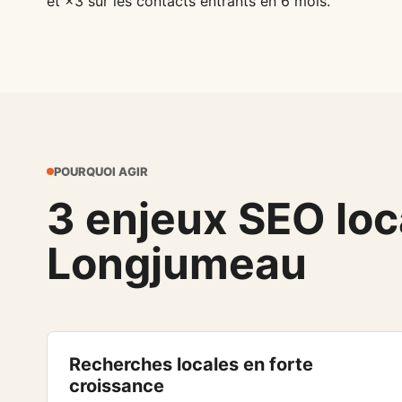
et ×3 sur les contacts entrants en 6 mois.
POURQUOI AGIR
3 enjeux SEO loca
Longjumeau
Recherches locales en forte
croissance