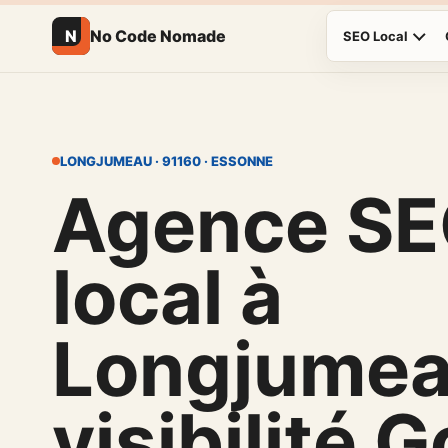
N
No Code Nomade
SEO Local
LONGJUMEAU · 91160 · ESSONNE
Agence S
local à
Longjume
visibilité 