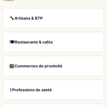
🔧
Artisans & BTP
🍽️
Restaurants & cafés
🏪
Commerces de proximité
⚕️
Professions de santé