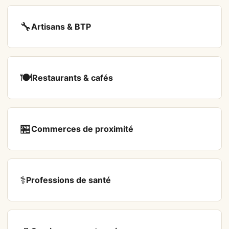
🔧
Artisans & BTP
🍽️
Restaurants & cafés
🏪
Commerces de proximité
⚕️
Professions de santé