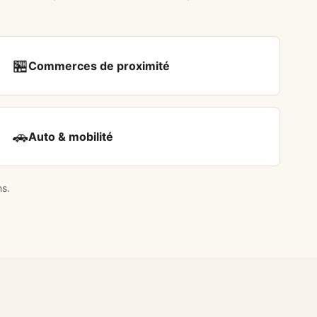
🏪
Commerces de proximité
🚗
Auto & mobilité
ns.