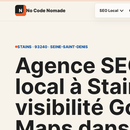
N
No Code Nomade
SEO Local
STAINS · 93240 · SEINE-SAINT-DENIS
Agence S
local à Sta
visibilité 
Maps dans 