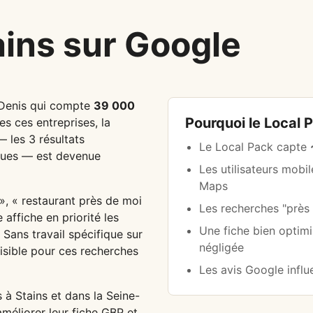
ins sur Google
-Denis qui compte
39 000
Pourquoi le Local 
es ces entreprises, la
 les 3 résultats
Le Local Pack capte
iques — est devenue
Les utilisateurs mobi
Maps
», « restaurant près de moi
Les recherches "prè
affiche en priorité les
Une fiche bien optim
 Sans travail spécifique sur
négligée
visible pour ces recherches
Les avis Google infl
à Stains et dans la Seine-
méliorer leur fiche GBP et