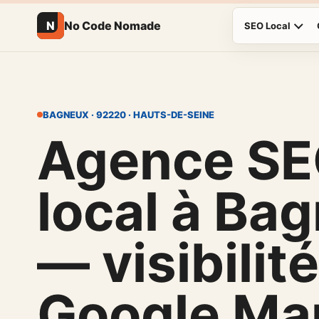
N
No Code Nomade
SEO Local
BAGNEUX · 92220 · HAUTS-DE-SEINE
Agence S
local à Ba
— visibilité
Google Ma