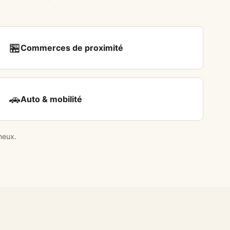
🏪
Commerces de proximité
🚗
Auto & mobilité
neux.