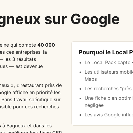
gneux sur Google
eine qui compte
40 000
Pourquoi le Local 
es ces entreprises, la
 les 3 résultats
Le Local Pack capte
iques — est devenue
Les utilisateurs mobi
Maps
eux », « restaurant près de
Les recherches "prè
gle affiche en priorité les
Une fiche bien optim
 Sans travail spécifique sur
négligée
visible pour ces recherches
Les avis Google infl
 à Bagneux et dans les
s, améliorer leur fiche GBP